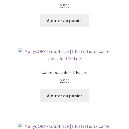
Cahier à colorier
2,50
$
Ouvrir
Jeux
Ajouter au panier
le
menu
Ouvrir
Tasses
enfant
le
menu
Ouvrir
Régions
enfant
le
menu
Ouvrir
Ville
enfant
le
Carte postale – L’Estrie
menu
2,50
$
Contact
enfant
Ajouter au panier