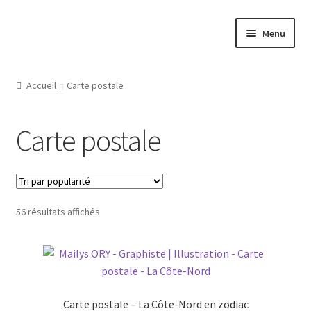
Aller
Aller
Menu
à
au
la
contenu
Ouvrir
Papeterie
navigation
le
Accueil
Carte postale
menu
Affiche
enfant
Carte postale
Ouvrir
Autocollant
le
menu
Calendrier
enfant
Trié
56 résultats affichés
Carnet
par
popularité
Carte de souhaits
Carte postale
Carte postale – La Côte-Nord en zodiac