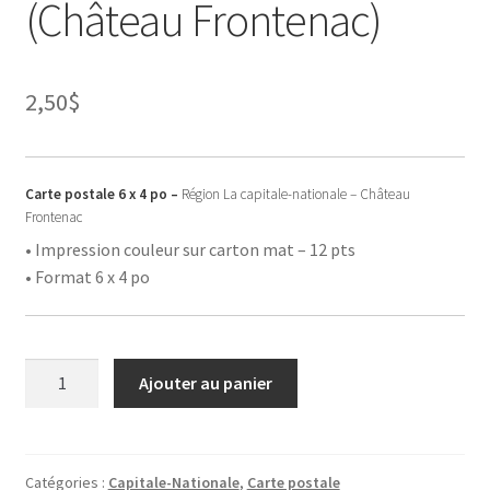
(Château Frontenac)
2,50
$
Carte postale 6 x 4 po –
Région La capitale-nationale – Château
Frontenac
• Impression couleur sur carton mat – 12 pts
• Format 6 x 4 po
quantité
Ajouter au panier
de
Carte
postale
-
Catégories :
Capitale-Nationale
,
Carte postale