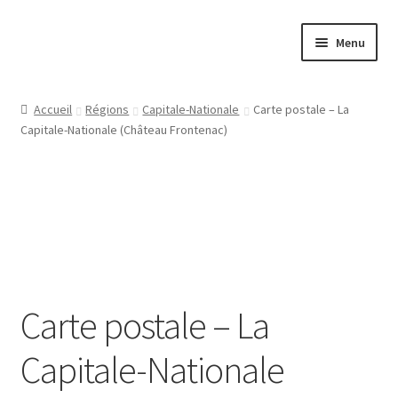
Aller
Aller
Menu
à
au
la
contenu
Papeterie
navigation
Accueil
Régions
Capitale-Nationale
Carte postale – La
Capitale-Nationale (Château Frontenac)
Jeux
Tasses
Régions
Ville
Carte postale – La
Contact
Capitale-Nationale