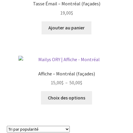
Tasse Émail – Montréal (façades)
19,00
$
Ajouter au panier
Affiche – Montréal (façades)
Plage
15,00
$
–
50,00
$
de
Ce
prix :
Choix des options
produit
15,00$
a
à
plusieurs
50,00$
variations.
Les