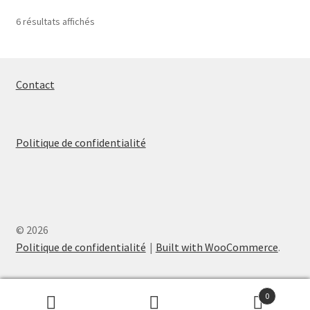
options
Trié
6 résultats affichés
peuvent
par
être
popularité
choisies
sur
Contact
la
page
du
Politique de confidentialité
produit
© 2026
Politique de confidentialité
Built with WooCommerce
.
0