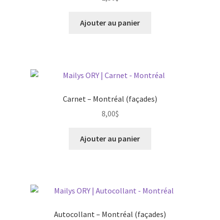
Kamouraska
Ajouter au panier
Montréal
Québec
Rimouski
Carnet – Montréal (façades)
Saint-Antoine-de-Tilly
8,00
$
Ajouter au panier
Saint-Hyacinthe
Sainte-Pétronille (Île d’Orléans)
Sherbrooke
Autocollant – Montréal (façades)
Tadoussac