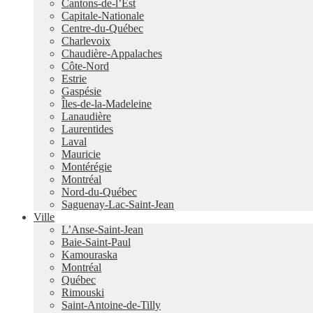
Cantons-de-l’Est
Capitale-Nationale
Centre-du-Québec
Charlevoix
Chaudière-Appalaches
Côte-Nord
Estrie
Gaspésie
Îles-de-la-Madeleine
Lanaudière
Laurentides
Laval
Mauricie
Montérégie
Montréal
Nord-du-Québec
Saguenay-Lac-Saint-Jean
Ville
L’Anse-Saint-Jean
Baie-Saint-Paul
Kamouraska
Montréal
Québec
Rimouski
Saint-Antoine-de-Tilly