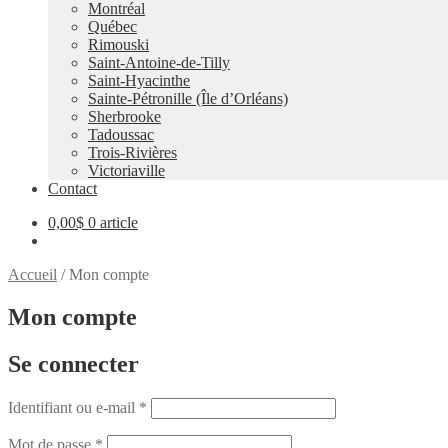
Montréal
Québec
Rimouski
Saint-Antoine-de-Tilly
Saint-Hyacinthe
Sainte-Pétronille (Île d’Orléans)
Sherbrooke
Tadoussac
Trois-Rivières
Victoriaville
Contact
0,00
$
0 article
Accueil
/
Mon compte
Mon compte
Se connecter
Obligatoire
Identifiant ou e-mail
*
Obligatoire
Mot de passe
*