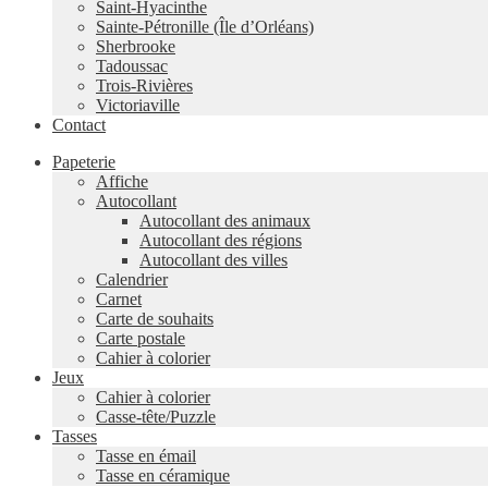
Saint-Hyacinthe
Sainte-Pétronille (Île d’Orléans)
Sherbrooke
Tadoussac
Trois-Rivières
Victoriaville
Contact
Papeterie
Affiche
Autocollant
Autocollant des animaux
Autocollant des régions
Autocollant des villes
Calendrier
Carnet
Carte de souhaits
Carte postale
Cahier à colorier
Jeux
Cahier à colorier
Casse-tête/Puzzle
Tasses
Tasse en émail
Tasse en céramique