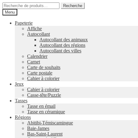
Aller
Aller
Recherche
Recherche
à
au
pour :
Menu
la
contenu
navigation
Papeterie
Affiche
Autocollant
Autocollant des animaux
Autocollant des régions
Autocollant des villes
Calendrier
Carnet
Carte de souhaits
Carte postale
Cahier à colorier
Jeux
Cahier à colorier
Casse-tête/Puzzle
Tasses
Tasse en émail
Tasse en céramique
Régions
Abitibi-Témiscamingue
Baie-James
Bas-Saint-Laurent