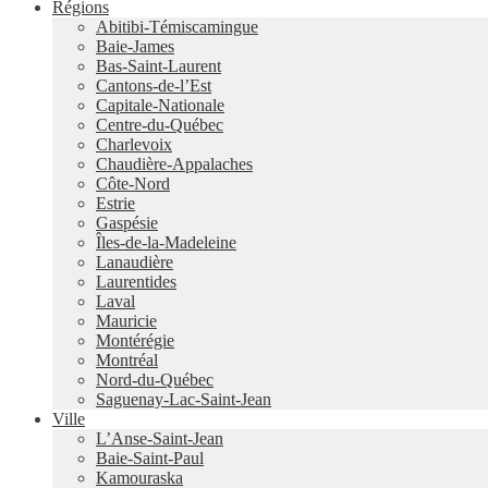
Régions
Abitibi-Témiscamingue
Baie-James
Bas-Saint-Laurent
Cantons-de-l’Est
Capitale-Nationale
Centre-du-Québec
Charlevoix
Chaudière-Appalaches
Côte-Nord
Estrie
Gaspésie
Îles-de-la-Madeleine
Lanaudière
Laurentides
Laval
Mauricie
Montérégie
Montréal
Nord-du-Québec
Saguenay-Lac-Saint-Jean
Ville
L’Anse-Saint-Jean
Baie-Saint-Paul
Kamouraska