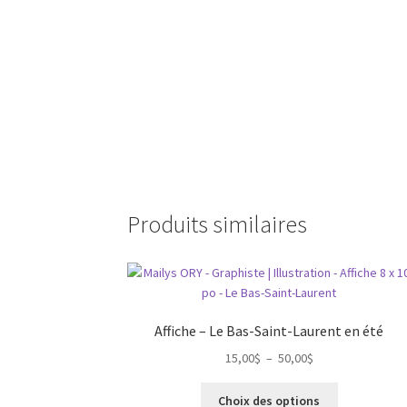
Produits similaires
Affiche – Le Bas-Saint-Laurent en été
Plage
15,00
$
–
50,00
$
de
Ce
prix :
Choix des options