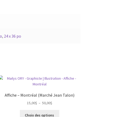
po
,
24 x 36 po
Affiche – Montréal (Marché Jean Talon)
Plage
15,00
$
–
50,00
$
de
Ce
prix :
Choix des options