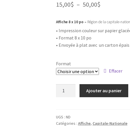
Plage
15,00
$
–
50,00
$
de
Affiche 8 x 10 po –
Région de la capitale-natio
prix :
• Impression couleur sur papier glacé
15,00$
• Format 8 x 10 po
à
• Envoyée à plat avec un carton épai
50,00$
Format
Effacer
quantité
Ajouter au panier
de
Affiche
-
La
UGS :
ND
Catégories :
Affiche
,
Capitale-Nationale
Capitale