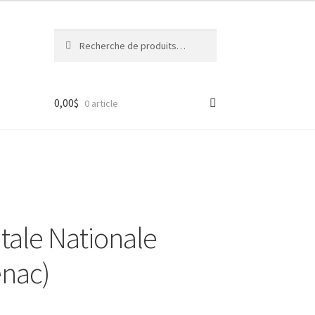
Recherche
Recherche
pour :
0,00
$
0 article
itale Nationale
enac)