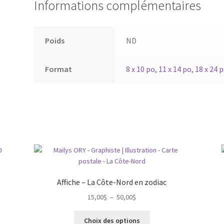
Informations complémentaires
Poids
ND
Format
8 x 10 po
,
11 x 14 po
,
18 x 24 
Affiche – La Côte-Nord en zodiac
Plage
15,00
$
–
50,00
$
de
Ce
prix :
Choix des options