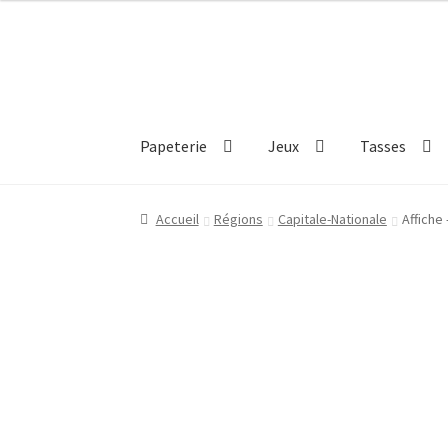
Aller
Aller
à
au
la
contenu
navigation
Papeterie
Jeux
Tasses
Accueil
Régions
Capitale-Nationale
Affiche