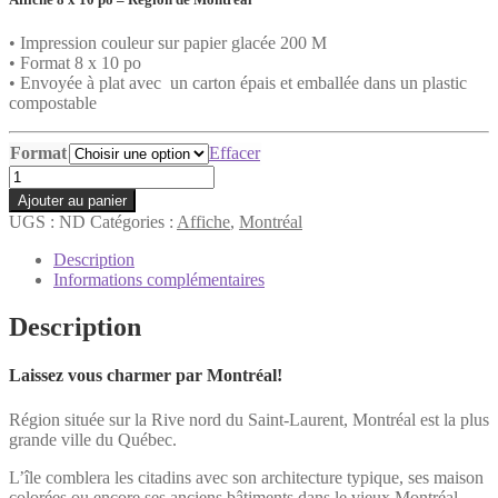
à
50,00$
• Impression couleur sur papier glacée 200 M
• Format 8 x 10 po
• Envoyée à plat avec un carton épais et emballée dans un plastic
compostable
Format
Effacer
quantité
de
Ajouter au panier
Affiche
UGS :
ND
Catégories :
Affiche
,
Montréal
-
Montréal
Description
en
Informations complémentaires
hiver
Description
Laissez vous charmer par Montréal!
Région située sur la Rive nord du Saint-Laurent, Montréal est la plus
grande ville du Québec.
L’île comblera les citadins avec son architecture typique, ses maison
colorées ou encore ses anciens bâtiments dans le vieux Montréal.