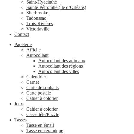
Saint-Hyacinthe
Sainte-Pétronille (Île d’Orléans)
Sherbrooke
Tadoussac
Trois-Rivières
Victoriaville
Contact
Papeterie
Affiche
Autocollant
Autocollant des animaux
Autocollant des régions
Autocollant des villes
Calendrier
Carnet
Carte de souhaits
Carte postale
Cahier à colorier
Jeux
Cahier à colorier
Casse-tête/Puzzle
Tasses
Tasse en émail
Tasse en céramique