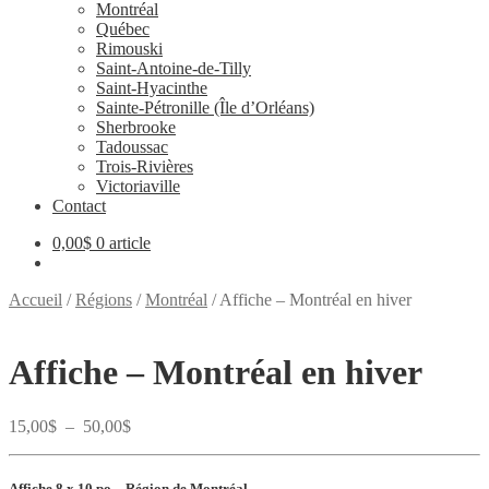
Montréal
Québec
Rimouski
Saint-Antoine-de-Tilly
Saint-Hyacinthe
Sainte-Pétronille (Île d’Orléans)
Sherbrooke
Tadoussac
Trois-Rivières
Victoriaville
Contact
0,00
$
0 article
Accueil
/
Régions
/
Montréal
/
Affiche – Montréal en hiver
Affiche – Montréal en hiver
Plage
15,00
$
–
50,00
$
de
prix :
15,00$
Affiche 8 x 10 po –
Région de Montréal