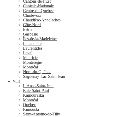
Cantons-de-l’Est
Capitale-Nationale
Centre-du-Québec
Charlevoix
Chaudière-Appalaches
Côte-Nord
Estrie
Gaspésie
Îles-de-la-Madeleine
Lanaudière
Laurentides
Laval
Mauricie
Montérégie
Montréal
Nord-du-Québec
Saguenay-Lac-Saint-Jean
Ville
L’Anse-Saint-Jean
Baie-Saint-Paul
Kamouraska
Montréal
Québec
Rimouski
Saint-Antoine-de-Tilly