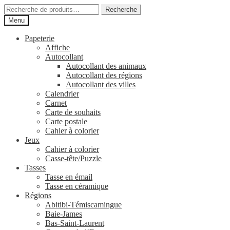
Aller
Aller
Recherche
Recherche
à
au
pour :
Menu
la
contenu
navigation
Papeterie
Affiche
Autocollant
Autocollant des animaux
Autocollant des régions
Autocollant des villes
Calendrier
Carnet
Carte de souhaits
Carte postale
Cahier à colorier
Jeux
Cahier à colorier
Casse-tête/Puzzle
Tasses
Tasse en émail
Tasse en céramique
Régions
Abitibi-Témiscamingue
Baie-James
Bas-Saint-Laurent