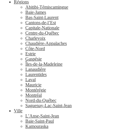
Régions
Abitibi-Témiscamingue
Baie-James
Bas-Saint-Laurent
Cantons-de-l’Est
Capitale-Nationale
Centre-du-Québec
Charlevoix
Chaudière-Appalaches
Côte-Nord
Estrie
Gaspésie
Îles-de-la-Madeleine
Lanaudière
Laurentides
Laval
Mauricie
Montérégie
Montréal
Nord-du-Québec
Saguenay-Lac-Saint-Jean
Ville
L’Anse-Saint-Jean
Baie-Saint-Paul
Kamouraska