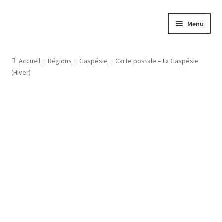
Aller
Aller
Menu
à
au
la
contenu
Papeterie
navigation
Accueil
Régions
Gaspésie
Carte postale – La Gaspésie
(Hiver)
Jeux
Tasses
Régions
Ville
Contact