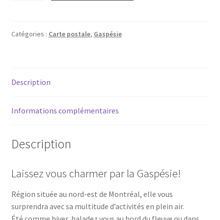
Carte
postale
-
Catégories :
Carte postale
,
Gaspésie
La
Gaspésie
(Hiver)
Description
Informations complémentaires
Description
Laissez vous charmer par la Gaspésie!
Région située au nord-est de Montréal, elle vous
surprendra avec sa multitude d’activités en plein air.
Été comme hiver, baladez vous au bord du fleuve ou dans