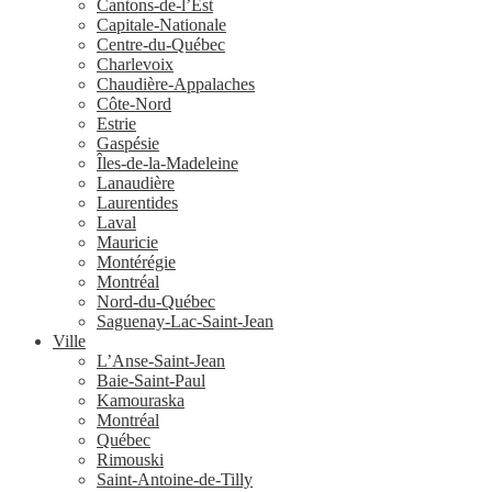
Cantons-de-l’Est
Capitale-Nationale
Centre-du-Québec
Charlevoix
Chaudière-Appalaches
Côte-Nord
Estrie
Gaspésie
Îles-de-la-Madeleine
Lanaudière
Laurentides
Laval
Mauricie
Montérégie
Montréal
Nord-du-Québec
Saguenay-Lac-Saint-Jean
Ville
L’Anse-Saint-Jean
Baie-Saint-Paul
Kamouraska
Montréal
Québec
Rimouski
Saint-Antoine-de-Tilly