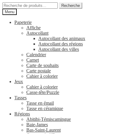
Aller
Aller
Recherche
Recherche
à
au
pour :
Menu
la
contenu
navigation
Papeterie
Affiche
Autocollant
Autocollant des animaux
Autocollant des régions
Autocollant des villes
Calendrier
Carnet
Carte de souhaits
Carte postale
Cahier à colorier
Jeux
Cahier à colorier
Casse-tête/Puzzle
Tasses
Tasse en émail
Tasse en céramique
Régions
Abitibi-Témiscamingue
Baie-James
Bas-Saint-Laurent