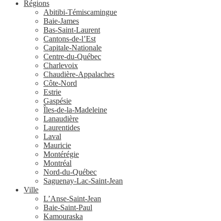
Régions
Abitibi-Témiscamingue
Baie-James
Bas-Saint-Laurent
Cantons-de-l’Est
Capitale-Nationale
Centre-du-Québec
Charlevoix
Chaudière-Appalaches
Côte-Nord
Estrie
Gaspésie
Îles-de-la-Madeleine
Lanaudière
Laurentides
Laval
Mauricie
Montérégie
Montréal
Nord-du-Québec
Saguenay-Lac-Saint-Jean
Ville
L’Anse-Saint-Jean
Baie-Saint-Paul
Kamouraska