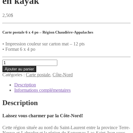
en kayak
2,50
$
Carte postale 6 x 4 po –
Région Chaudière-Appalaches
• Impression couleur sur carton mat – 12 pts
• Format 6 x 4 po
quantité
de
Ajouter au panier
Carte
Catégories :
Carte postale
,
Côte-Nord
postale
-
Description
La
Informations complémentaires
Côte-
Nord
Description
en
kayak
Laissez vous charmer par la Côte-Nord!
Cette région située au nord du Saint-Laurent entre la province Terre-
Neuve-et-Labrador et la région du Saguenay-Lac-Saint-Jean vous