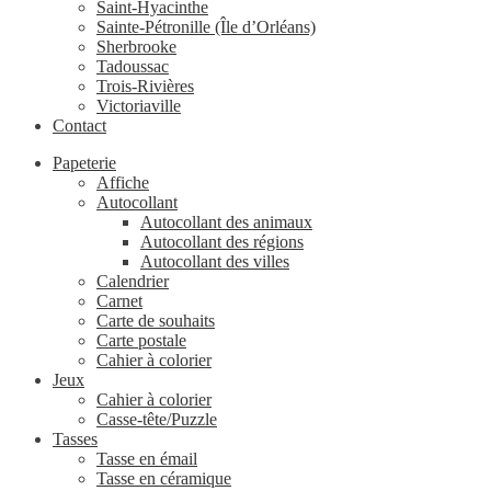
Saint-Hyacinthe
Sainte-Pétronille (Île d’Orléans)
Sherbrooke
Tadoussac
Trois-Rivières
Victoriaville
Contact
Papeterie
Affiche
Autocollant
Autocollant des animaux
Autocollant des régions
Autocollant des villes
Calendrier
Carnet
Carte de souhaits
Carte postale
Cahier à colorier
Jeux
Cahier à colorier
Casse-tête/Puzzle
Tasses
Tasse en émail
Tasse en céramique