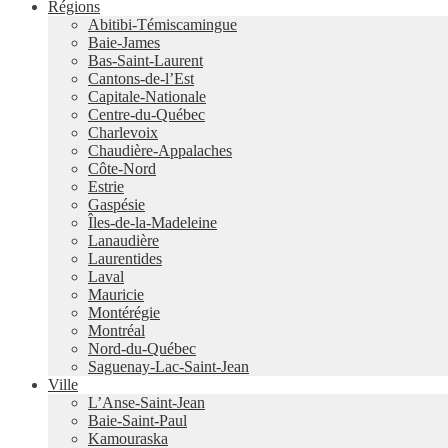
Régions
Abitibi-Témiscamingue
Baie-James
Bas-Saint-Laurent
Cantons-de-l’Est
Capitale-Nationale
Centre-du-Québec
Charlevoix
Chaudière-Appalaches
Côte-Nord
Estrie
Gaspésie
Îles-de-la-Madeleine
Lanaudière
Laurentides
Laval
Mauricie
Montérégie
Montréal
Nord-du-Québec
Saguenay-Lac-Saint-Jean
Ville
L’Anse-Saint-Jean
Baie-Saint-Paul
Kamouraska