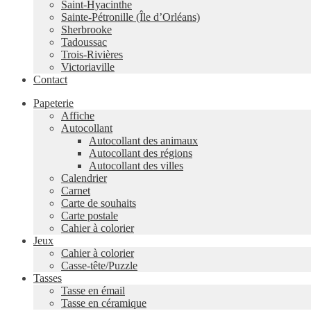
Saint-Hyacinthe
Sainte-Pétronille (Île d’Orléans)
Sherbrooke
Tadoussac
Trois-Rivières
Victoriaville
Contact
Papeterie
Affiche
Autocollant
Autocollant des animaux
Autocollant des régions
Autocollant des villes
Calendrier
Carnet
Carte de souhaits
Carte postale
Cahier à colorier
Jeux
Cahier à colorier
Casse-tête/Puzzle
Tasses
Tasse en émail
Tasse en céramique