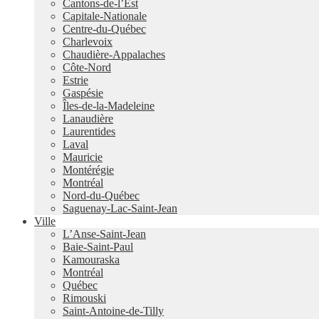
Cantons-de-l’Est
Capitale-Nationale
Centre-du-Québec
Charlevoix
Chaudière-Appalaches
Côte-Nord
Estrie
Gaspésie
Îles-de-la-Madeleine
Lanaudière
Laurentides
Laval
Mauricie
Montérégie
Montréal
Nord-du-Québec
Saguenay-Lac-Saint-Jean
Ville
L’Anse-Saint-Jean
Baie-Saint-Paul
Kamouraska
Montréal
Québec
Rimouski
Saint-Antoine-de-Tilly