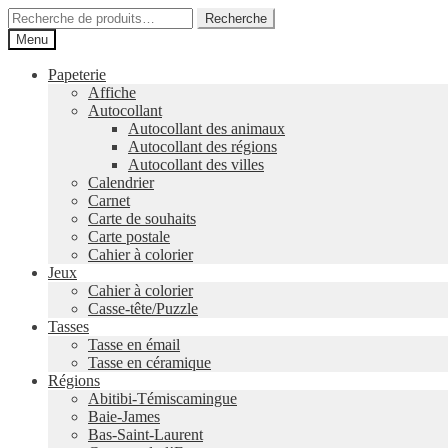
Aller
Aller
Recherche
Recherche
à
au
pour :
Menu
la
contenu
navigation
Papeterie
Affiche
Autocollant
Autocollant des animaux
Autocollant des régions
Autocollant des villes
Calendrier
Carnet
Carte de souhaits
Carte postale
Cahier à colorier
Jeux
Cahier à colorier
Casse-tête/Puzzle
Tasses
Tasse en émail
Tasse en céramique
Régions
Abitibi-Témiscamingue
Baie-James
Bas-Saint-Laurent