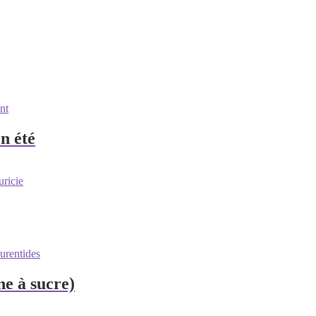
n été
ne à sucre)