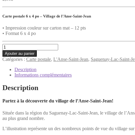
Carte postale 6 x 4 po –
Village de l’Anse-Saint-Jean
• Impression couleur sur carton mat – 12 pts
• Format 6 x 4 po
quantité
de
Ajouter au panier
Carte
Catégories :
Carte postale
,
L'Anse-Saint-Jean
,
Saguenay-Lac-Saint-Je
postale
-
Description
L'Anse-
Informations complémentaires
Saint-
Jean
Description
Partez à la découverte du village de l’Anse-Saint-Jean!
Située dans la région du Saguenay-Lac-Saint-Jean, le village de l’Ans
au plus grand nombre.
L’illustration représente un des nombreux points de vue du village sur