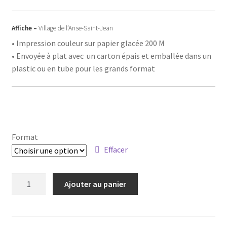
de
prix :
Affiche –
Village de l’Anse-Saint-Jean
15,00$
• Impression couleur sur papier glacée 200 M
• Envoyée à plat avec un carton épais et emballée dans un
à
plastic ou en tube pour les grands format
50,00$
Format
Effacer
quantité
Ajouter au panier
de
Affiche
-