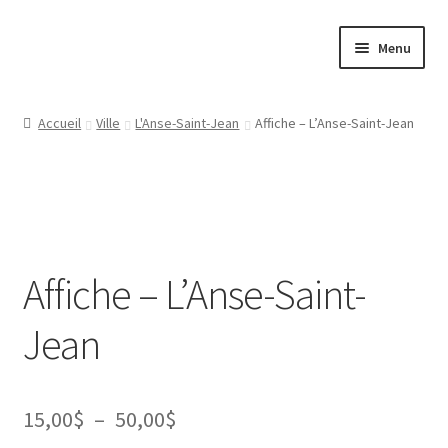
Aller
Aller
Menu
à
au
la
contenu
Papeterie
navigation
Accueil
Ville
L'Anse-Saint-Jean
Affiche – L’Anse-Saint-Jean
Jeux
Tasses
Régions
Affiche – L’Anse-Saint-
Ville
Jean
Contact
Plage
15,00
$
–
50,00
$