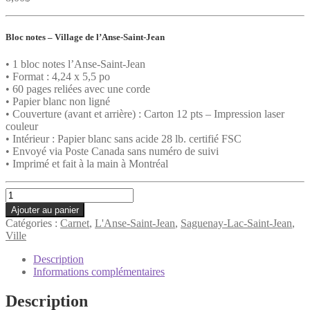
Bloc notes – Village de l’Anse-Saint-Jean
• 1 bloc notes l’Anse-Saint-Jean
• Format : 4,24 x 5,5 po
• 60 pages reliées avec une corde
• Papier blanc non ligné
• Couverture (avant et arrière) : Carton 12 pts – Impression laser
couleur
• Intérieur : Papier blanc sans acide 28 lb. certifié FSC
• Envoyé via Poste Canada sans numéro de suivi
• Imprimé et fait à la main à Montréal
quantité
de
Ajouter au panier
Carnet
Catégories :
Carnet
,
L'Anse-Saint-Jean
,
Saguenay-Lac-Saint-Jean
,
-
Ville
L'Anse-
Saint-
Description
Jean
Informations complémentaires
Description