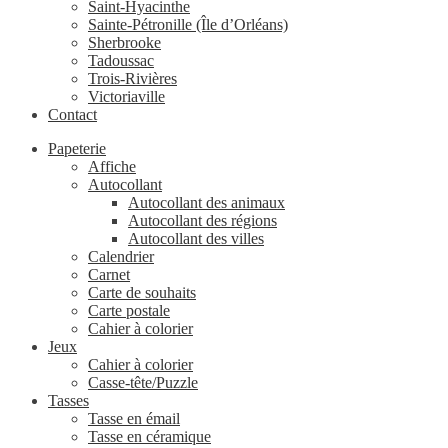
Saint-Hyacinthe
Sainte-Pétronille (Île d’Orléans)
Sherbrooke
Tadoussac
Trois-Rivières
Victoriaville
Contact
Papeterie
Affiche
Autocollant
Autocollant des animaux
Autocollant des régions
Autocollant des villes
Calendrier
Carnet
Carte de souhaits
Carte postale
Cahier à colorier
Jeux
Cahier à colorier
Casse-tête/Puzzle
Tasses
Tasse en émail
Tasse en céramique