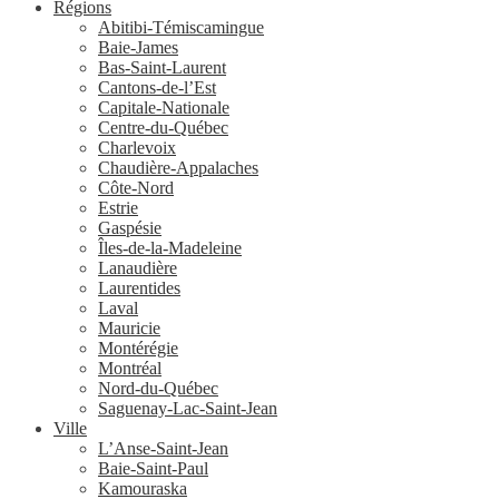
Régions
Abitibi-Témiscamingue
Baie-James
Bas-Saint-Laurent
Cantons-de-l’Est
Capitale-Nationale
Centre-du-Québec
Charlevoix
Chaudière-Appalaches
Côte-Nord
Estrie
Gaspésie
Îles-de-la-Madeleine
Lanaudière
Laurentides
Laval
Mauricie
Montérégie
Montréal
Nord-du-Québec
Saguenay-Lac-Saint-Jean
Ville
L’Anse-Saint-Jean
Baie-Saint-Paul
Kamouraska