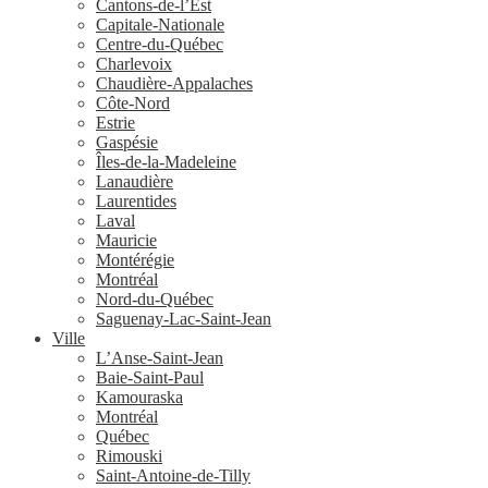
Cantons-de-l’Est
Capitale-Nationale
Centre-du-Québec
Charlevoix
Chaudière-Appalaches
Côte-Nord
Estrie
Gaspésie
Îles-de-la-Madeleine
Lanaudière
Laurentides
Laval
Mauricie
Montérégie
Montréal
Nord-du-Québec
Saguenay-Lac-Saint-Jean
Ville
L’Anse-Saint-Jean
Baie-Saint-Paul
Kamouraska
Montréal
Québec
Rimouski
Saint-Antoine-de-Tilly