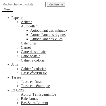
Aller
Aller
Recherche
Recherche
à
au
pour :
Menu
la
contenu
navigation
Papeterie
Affiche
Autocollant
Autocollant des animaux
Autocollant des régions
Autocollant des villes
Calendrier
Carnet
Carte de souhaits
Carte postale
Cahier à colorier
Jeux
Cahier à colorier
Casse-tête/Puzzle
Tasses
Tasse en émail
Tasse en céramique
Régions
Abitibi-Témiscamingue
Baie-James
Bas-Saint-Laurent