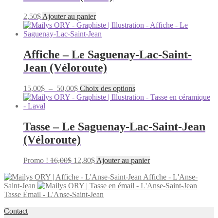
2,50
$
Ajouter au panier
Affiche – Le Saguenay-Lac-Saint-
Jean (Véloroute)
Plage
Ce
15,00
$
–
50,00
$
Choix des options
de
produit
prix :
a
15,00$
plusieurs
à
variations.
Tasse – Le Saguenay-Lac-Saint-Jean
50,00$
Les
(Véloroute)
options
peuvent
être
Le
Le
Promo !
16,00
$
12,80
$
Ajouter au panier
choisies
prix
prix
sur
Affiche - L'Anse-
initial
actuel
la
Saint-Jean
était :
est :
page
Tasse Émail - L'Anse-Saint-Jean
16,00$.
12,80$.
du
produit
Contact