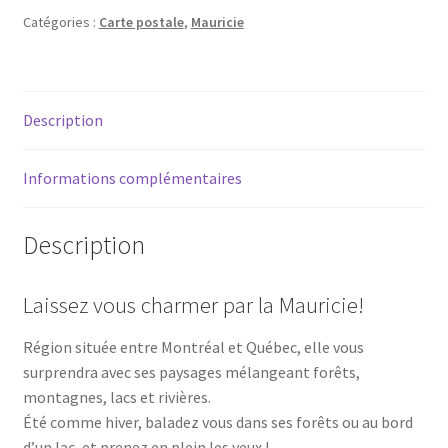
-
Catégories :
Carte postale
,
Mauricie
La
Mauricie
en
Description
hiver
Informations complémentaires
Description
Laissez vous charmer par la Mauricie!
Région située entre Montréal et Québec, elle vous
surprendra avec ses paysages mélangeant forêts,
montagnes, lacs et rivières.
Été comme hiver, baladez vous dans ses forêts ou au bord
d’un lac, et prenez en plein les yeux !