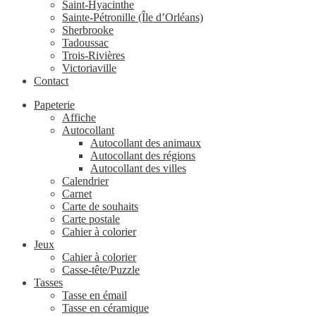
Saint-Hyacinthe
Sainte-Pétronille (Île d’Orléans)
Sherbrooke
Tadoussac
Trois-Rivières
Victoriaville
Contact
Papeterie
Affiche
Autocollant
Autocollant des animaux
Autocollant des régions
Autocollant des villes
Calendrier
Carnet
Carte de souhaits
Carte postale
Cahier à colorier
Jeux
Cahier à colorier
Casse-tête/Puzzle
Tasses
Tasse en émail
Tasse en céramique