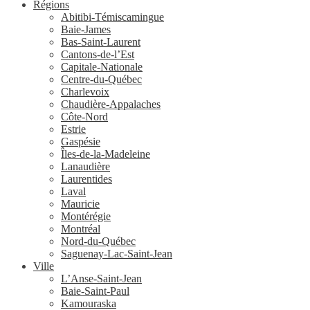
Régions
Abitibi-Témiscamingue
Baie-James
Bas-Saint-Laurent
Cantons-de-l’Est
Capitale-Nationale
Centre-du-Québec
Charlevoix
Chaudière-Appalaches
Côte-Nord
Estrie
Gaspésie
Îles-de-la-Madeleine
Lanaudière
Laurentides
Laval
Mauricie
Montérégie
Montréal
Nord-du-Québec
Saguenay-Lac-Saint-Jean
Ville
L’Anse-Saint-Jean
Baie-Saint-Paul
Kamouraska