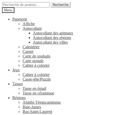
Aller
Aller
Recherche
Recherche
à
au
pour :
Menu
la
contenu
navigation
Papeterie
Affiche
Autocollant
Autocollant des animaux
Autocollant des régions
Autocollant des villes
Calendrier
Carnet
Carte de souhaits
Carte postale
Cahier à colorier
Jeux
Cahier à colorier
Casse-tête/Puzzle
Tasses
Tasse en émail
Tasse en céramique
Régions
Abitibi-Témiscamingue
Baie-James
Bas-Saint-Laurent