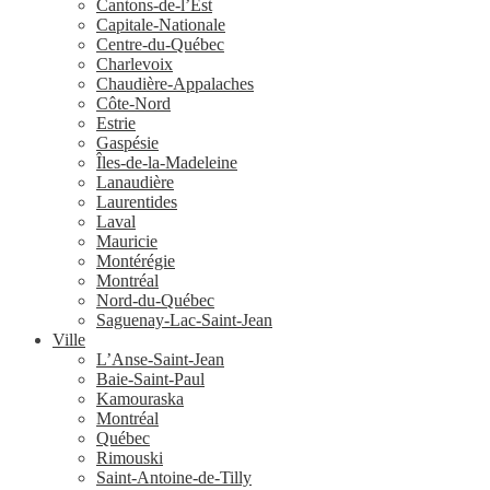
Cantons-de-l’Est
Capitale-Nationale
Centre-du-Québec
Charlevoix
Chaudière-Appalaches
Côte-Nord
Estrie
Gaspésie
Îles-de-la-Madeleine
Lanaudière
Laurentides
Laval
Mauricie
Montérégie
Montréal
Nord-du-Québec
Saguenay-Lac-Saint-Jean
Ville
L’Anse-Saint-Jean
Baie-Saint-Paul
Kamouraska
Montréal
Québec
Rimouski
Saint-Antoine-de-Tilly