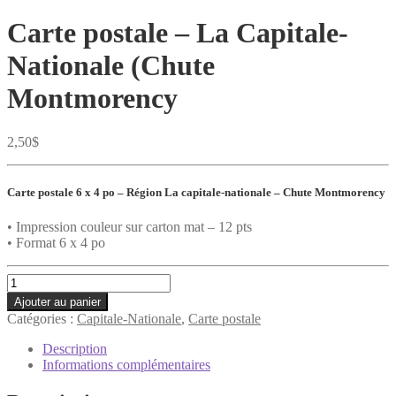
Carte postale – La Capitale-
Nationale (Chute
Montmorency
2,50
$
Carte postale 6 x 4 po –
Région La capitale-nationale – Chute Montmorency
• Impression couleur sur carton mat – 12 pts
• Format 6 x 4 po
quantité
de
Ajouter au panier
Carte
Catégories :
Capitale-Nationale
,
Carte postale
postale
-
Description
La
Informations complémentaires
Capitale-
Nationale