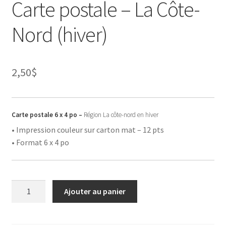
Carte postale – La Côte-
Nord (hiver)
2,50
$
Carte postale 6 x 4 po –
Région La côte-nord en hiver
• Impression couleur sur carton mat – 12 pts
• Format 6 x 4 po
quantité
Ajouter au panier
de
Carte
postale