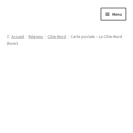
Aller
Aller
Menu
à
au
la
contenu
Papeterie
navigation
Accueil
Régions
Côte-Nord
Carte postale – La Côte-Nord
(hiver)
Jeux
Tasses
Régions
Ville
Contact