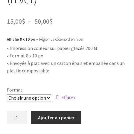
Plage
15,00
$
–
50,00
$
de
Affiche 8 x 10 po –
Région La côte-nord en hiver
prix :
• Impression couleur sur papier glacée 200 M
15,00$
• Format 8 x 10 po
à
• Envoyée à plat avec un carton épais et emballée dans un
plastic compostable
50,00$
Format
Effacer
quantité
Ajouter au panier
de
Affiche