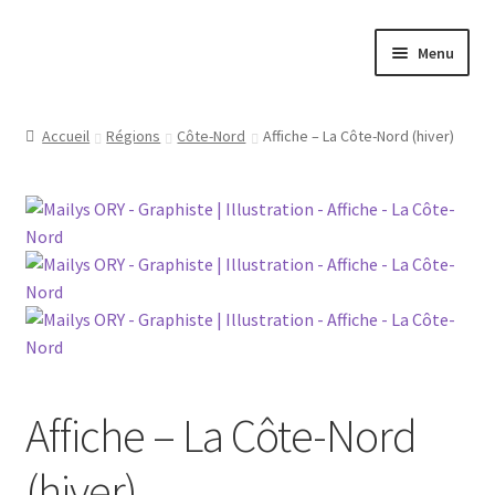
Aller
Aller
Menu
à
au
la
contenu
Ouvrir
Papeterie
navigation
le
Accueil
Régions
Côte-Nord
Affiche – La Côte-Nord (hiver)
menu
Ouvrir
Jeux
enfant
le
menu
Ouvrir
Tasses
enfant
le
menu
Ouvrir
Régions
enfant
le
menu
Ouvrir
Ville
enfant
le
menu
Contact
enfant
Affiche – La Côte-Nord
(hiver)