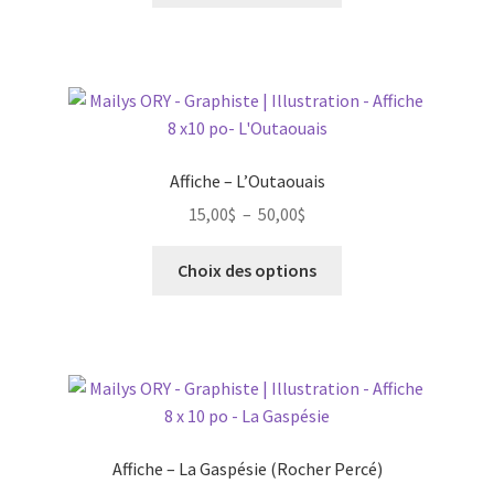
15,00$
a
à
plusieurs
50,00$
variations.
Les
options
peuvent
Affiche – L’Outaouais
être
Plage
15,00
$
–
50,00
$
choisies
de
sur
Ce
prix :
Choix des options
la
produit
15,00$
page
a
à
du
plusieurs
50,00$
produit
variations.
Les
options
peuvent
Affiche – La Gaspésie (Rocher Percé)
être