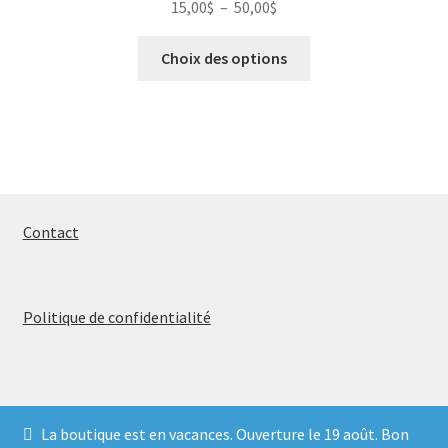
Plage
15,00
$
–
50,00
$
choisies
de
sur
Ce
prix :
Choix des options
la
produit
15,00$
page
a
à
du
plusieurs
50,00$
produit
variations.
Les
options
peuvent
Contact
être
choisies
sur
Politique de confidentialité
la
page
du
produit
La boutique est en vacances. Ouverture le 19 août. Bon
© 2026