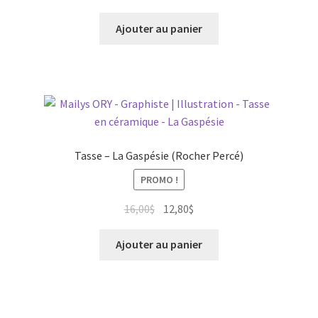
prix
prix
initial
actuel
Ajouter au panier
était :
est :
16,00$.
12,80$.
Tasse – La Gaspésie (Rocher Percé)
PROMO !
Le
Le
16,00
$
12,80
$
prix
prix
initial
actuel
Ajouter au panier
était :
est :
16,00$.
12,80$.