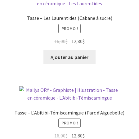
Tasse – Les Laurentides (Cabane à sucre)
PROMO !
Le
Le
16,00
$
12,80
$
prix
prix
initial
actuel
Ajouter au panier
était :
est :
16,00$.
12,80$.
Tasse – L’Abitibi-Témiscamingue (Parc d’Aiguebelle)
PROMO !
Le
Le
16,00
$
12,80
$