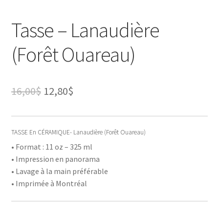
Tasse – Lanaudière
(Forêt Ouareau)
Le
Le
16,00
$
12,80
$
prix
prix
initial
actuel
TASSE En CÉRAMIQUE- Lanaudière (Forêt Ouareau)
était :
est :
• Format : 11 oz – 325 ml
• Impression en panorama
16,00$.
12,80$.
• Lavage à la main préférable
• Imprimée à Montréal