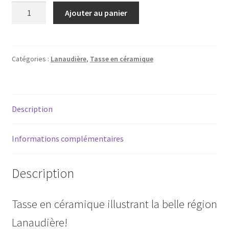
quantité
Ajouter au panier
de
Tasse
-
Lanaudière
Catégories :
Lanaudière
,
Tasse en céramique
(Forêt
Ouareau)
Description
Informations complémentaires
Description
Tasse en céramique illustrant la belle région
Lanaudière!