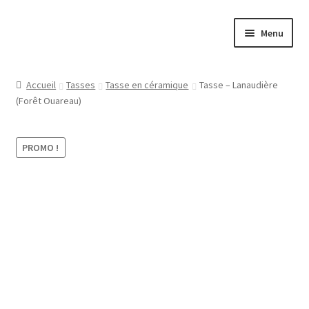
Aller
Aller
Menu
à
au
la
contenu
Papeterie
navigation
Accueil
Tasses
Tasse en céramique
Tasse – Lanaudière
(Forêt Ouareau)
Jeux
Tasses
PROMO !
Régions
Ville
Contact