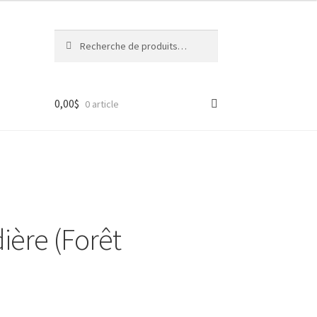
Recherche
Recherche
pour :
0,00
$
0 article
ière (Forêt