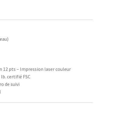
reau)
on 12 pts – Impression laser couleur
 lb. certifié FSC
o de suivi
l