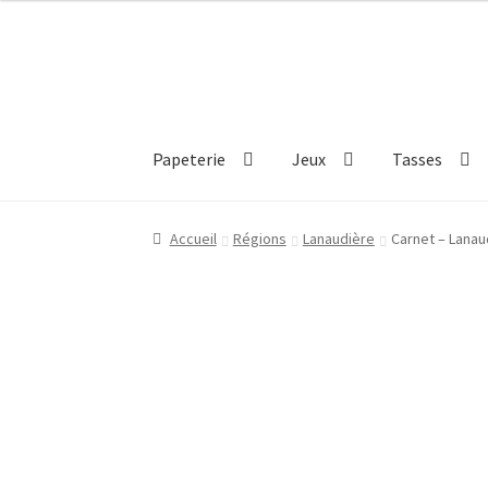
Aller
Aller
à
au
la
contenu
navigation
Papeterie
Jeux
Tasses
Accueil
Régions
Lanaudière
Carnet – Lanau