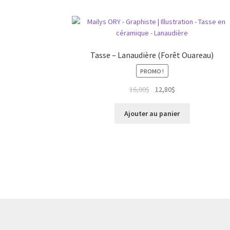
Tasse – Lanaudière (Forêt Ouareau)
PROMO !
Le
Le
16,00
$
12,80
$
prix
prix
initial
actuel
Ajouter au panier
était :
est :
16,00$.
12,80$.