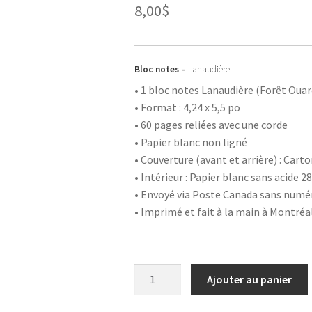
8,00
$
Bloc notes –
Lanaudière
• 1 bloc notes Lanaudière (Forêt Oua
• Format : 4,24 x 5,5 po
• 60 pages reliées avec une corde
• Papier blanc non ligné
• Couverture (avant et arrière) : Cart
• Intérieur : Papier blanc sans acide 28
• Envoyé via Poste Canada sans numér
• Imprimé et fait à la main à Montréa
quantité
Ajouter au panier
de
Carnet