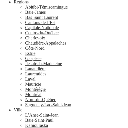
Régions
Abitibi-Témiscamingue
Baie-James
Bas-Saint-Laurent
Cantons-de-l’Est
Capitale-Nationale
Centre-du-Québec
Charlevoix
Chaudière-Appalaches
Côte-Nord
Estrie
Gaspésie
Îles-de-la-Madeleine
Lanaudière
Laurentides
Laval
Mauricie
Montérégie
Montréal
Nord-du-Québec
Saguenay-Lac-Saint-Jean
Ville
L’Anse-Saint-Jean
Baie-Saint-Paul
Kamouraska