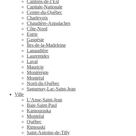
Cantons-de-l’Est
Capitale-Nationale
Centre-du-Québec
Charlevoix
Chaudière-Appalaches
Côte-Nord
Estrie
Gaspésie
Îles-de-la-Madeleine
Lanaudière
Laurentides
Laval
Mauricie
Montérégie
Montréal
Nord-du-Québec
Saguenay-Lac-Saint-Jean
Ville
L’Anse-Saint-Jean
Baie-Saint-Paul
Kamouraska
Montréal
Québec
Rimouski
Saint-Antoine-de-Tilly