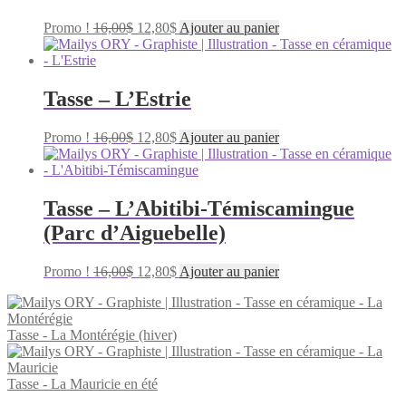
Le
Le
Promo !
16,00
$
12,80
$
Ajouter au panier
prix
prix
initial
actuel
était :
est :
16,00$.
12,80$.
Tasse – L’Estrie
Le
Le
Promo !
16,00
$
12,80
$
Ajouter au panier
prix
prix
initial
actuel
était :
est :
16,00$.
12,80$.
Tasse – L’Abitibi-Témiscamingue
(Parc d’Aiguebelle)
Le
Le
Promo !
16,00
$
12,80
$
Ajouter au panier
prix
prix
initial
actuel
était :
est :
Tasse - La Montérégie (hiver)
16,00$.
12,80$.
Tasse - La Mauricie en été