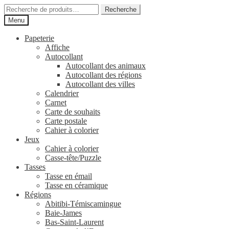
Aller
Aller
Recherche
Recherche
à
au
pour :
Menu
la
contenu
navigation
Papeterie
Affiche
Autocollant
Autocollant des animaux
Autocollant des régions
Autocollant des villes
Calendrier
Carnet
Carte de souhaits
Carte postale
Cahier à colorier
Jeux
Cahier à colorier
Casse-tête/Puzzle
Tasses
Tasse en émail
Tasse en céramique
Régions
Abitibi-Témiscamingue
Baie-James
Bas-Saint-Laurent