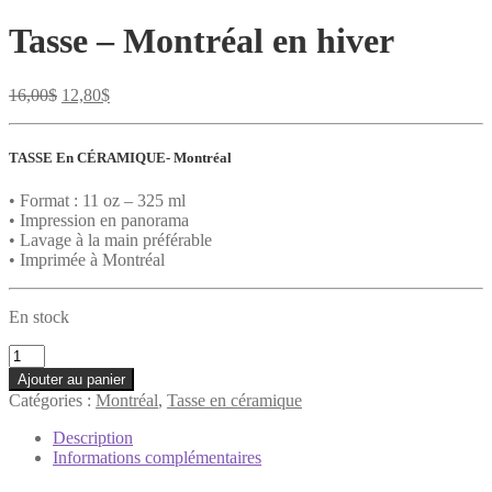
Tasse – Montréal en hiver
Le
Le
16,00
$
12,80
$
prix
prix
initial
actuel
était :
est :
TASSE En CÉRAMIQUE- Montréal
16,00$.
12,80$.
• Format : 11 oz – 325 ml
• Impression en panorama
• Lavage à la main préférable
• Imprimée à Montréal
En stock
quantité
de
Ajouter au panier
Tasse
Catégories :
Montréal
,
Tasse en céramique
-
Montréal
Description
en
Informations complémentaires
hiver