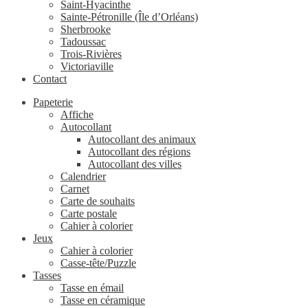
Saint-Hyacinthe
Sainte-Pétronille (Île d’Orléans)
Sherbrooke
Tadoussac
Trois-Rivières
Victoriaville
Contact
Papeterie
Affiche
Autocollant
Autocollant des animaux
Autocollant des régions
Autocollant des villes
Calendrier
Carnet
Carte de souhaits
Carte postale
Cahier à colorier
Jeux
Cahier à colorier
Casse-tête/Puzzle
Tasses
Tasse en émail
Tasse en céramique