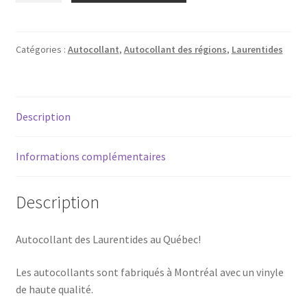
Autocollant
-
Laurentides
Catégories :
Autocollant
,
Autocollant des régions
,
Laurentides
(Été)
Description
Informations complémentaires
Description
Autocollant des Laurentides au Québec!
Les autocollants sont fabriqués à Montréal avec un vinyle
de haute qualité.