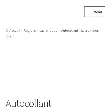
Aller
Aller
Menu
à
au
la
contenu
Papeterie
navigation
Accueil
Régions
Laurentides
Autocollant – Laurentides
(Été)
Jeux
Tasses
Régions
Ville
Contact
Autocollant –