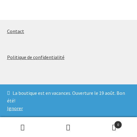
Contact
Politique de confidentialité
La boutique est en vacances. Ouverture le 19 août. Bon
© 2026
été!
Politique de confidentialité
Built with WooCommerce
.
Ignorer
0
Recherche
Recherche