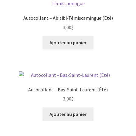
options
peuvent
Autocollant – Abitibi-Témiscamingue (Été)
être
3,00
$
choisies
sur
Ajouter au panier
la
page
du
produit
Autocollant – Bas-Saint-Laurent (Été)
3,00
$
Ajouter au panier