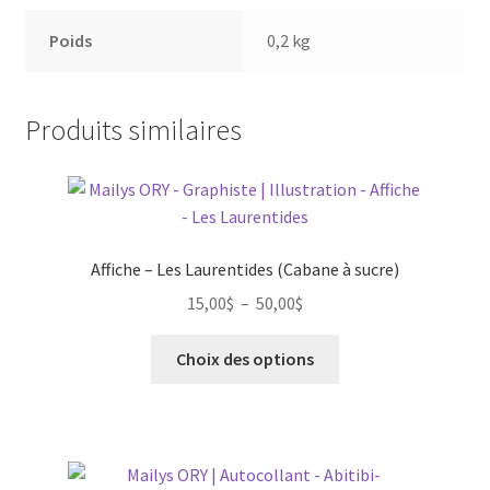
Poids
0,2 kg
Produits similaires
Affiche – Les Laurentides (Cabane à sucre)
Plage
15,00
$
–
50,00
$
de
Ce
prix :
Choix des options
produit
15,00$
a
à
plusieurs
50,00$
variations.
Les