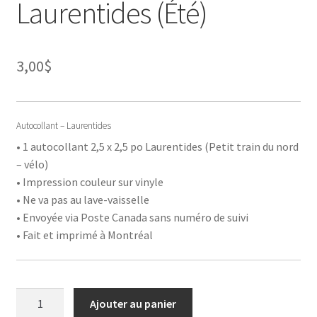
Laurentides (Été)
3,00
$
Autocollant – Laurentides
• 1 autocollant 2,5 x 2,5 po Laurentides (Petit train du nord
– vélo)
• Impression couleur sur vinyle
• Ne va pas au lave-vaisselle
• Envoyée via Poste Canada sans numéro de suivi
• Fait et imprimé à Montréal
quantité
Ajouter au panier
de