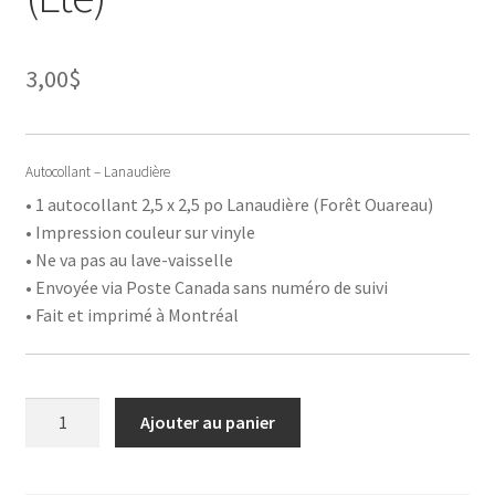
3,00
$
Autocollant – Lanaudière
• 1 autocollant 2,5 x 2,5 po Lanaudière (Forêt Ouareau)
• Impression couleur sur vinyle
• Ne va pas au lave-vaisselle
• Envoyée via Poste Canada sans numéro de suivi
• Fait et imprimé à Montréal
quantité
Ajouter au panier
de
Autocollant
-