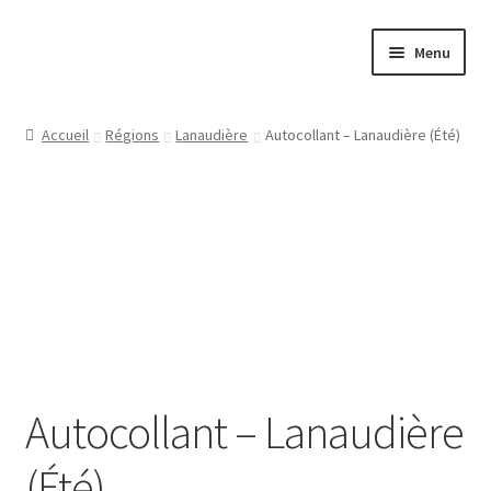
Aller
Aller
Menu
à
au
la
contenu
Papeterie
navigation
Accueil
Régions
Lanaudière
Autocollant – Lanaudière (Été)
Jeux
Tasses
Régions
Ville
Contact
Autocollant – Lanaudière
(Été)