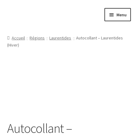
Aller
Aller
Menu
à
au
la
contenu
Papeterie
navigation
Accueil
Régions
Laurentides
Autocollant – Laurentides
(Hiver)
Jeux
Tasses
Régions
Ville
Contact
Autocollant –