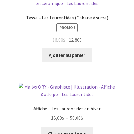
Tasse – Les Laurentides (Cabane à sucre)
PROMO !
Le
Le
16,00
$
12,80
$
prix
prix
initial
actuel
Ajouter au panier
était :
est :
16,00$.
12,80$.
Affiche – Les Laurentides en hiver
Plage
15,00
$
–
50,00
$
de
Ce
prix :
Choix des options