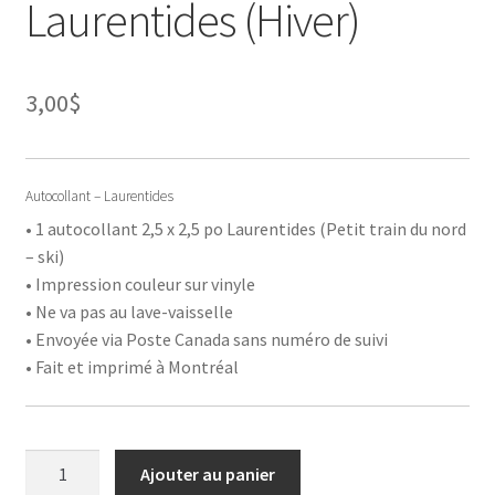
Laurentides (Hiver)
3,00
$
Autocollant – Laurentides
• 1 autocollant 2,5 x 2,5 po Laurentides (Petit train du nord
– ski)
• Impression couleur sur vinyle
• Ne va pas au lave-vaisselle
• Envoyée via Poste Canada sans numéro de suivi
• Fait et imprimé à Montréal
quantité
Ajouter au panier
de