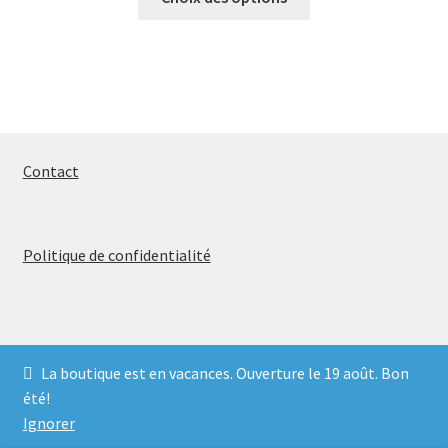
produit
15,00$
a
à
plusieurs
50,00$
variations.
Les
options
peuvent
Contact
être
choisies
sur
Politique de confidentialité
la
page
du
produit
La boutique est en vacances. Ouverture le 19 août. Bon
© 2026
été!
Politique de confidentialité
Built with WooCommerce
.
Ignorer