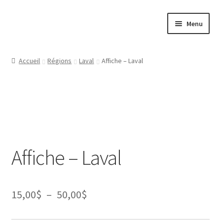
Aller
Aller
Menu
à
au
la
contenu
Papeterie
navigation
Accueil
Régions
Laval
Affiche – Laval
Jeux
Tasses
Régions
Affiche – Laval
Ville
Contact
Plage
15,00
$
–
50,00
$
de