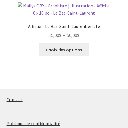
variations.
Les
options
peuvent
Affiche – Le Bas-Saint-Laurent en été
être
Plage
15,00
$
–
50,00
$
choisies
de
sur
Ce
prix :
Choix des options
la
produit
15,00$
page
a
à
du
plusieurs
50,00$
produit
variations.
Les
options
peuvent
Contact
être
choisies
sur
Politique de confidentialité
la