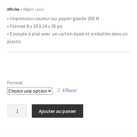
prix :
Affiche –
Région Laval
15,00$
• Impression couleur sur papier glacée 200 M
• Format 8 x 10 à 24 x 36 po
à
• Envoyée à plat avec un carton épais et emballée dans un
50,00$
plastic
Format
Effacer
quantité
Ajouter au panier
de
Affiche
-