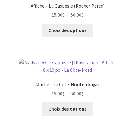
Affiche – La Gaspésie (Rocher Percé)
Plage
15,00
$
–
50,00
$
de
Ce
prix :
Choix des options
produit
15,00$
a
à
plusieurs
50,00$
variations.
Les
options
peuvent
Affiche – La Côte-Nord en kayak
être
Plage
15,00
$
–
50,00
$
choisies
de
sur
Ce
prix :
Choix des options
la
produit
15,00$
page
a
à
du
plusieurs
50,00$
produit