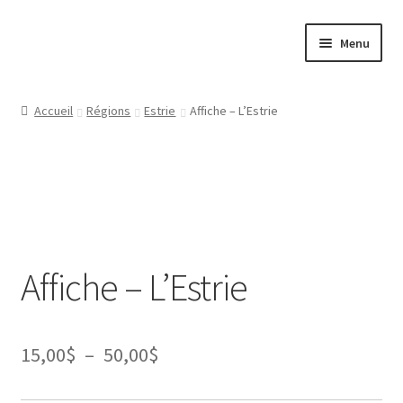
Aller
Aller
Menu
à
au
la
contenu
Papeterie
navigation
Accueil
Régions
Estrie
Affiche – L’Estrie
Jeux
Tasses
Régions
Affiche – L’Estrie
Ville
Contact
Plage
15,00
$
–
50,00
$
de