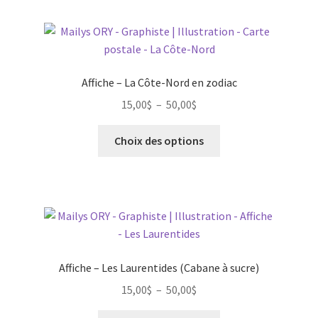
Affiche – La Côte-Nord en zodiac
Plage
15,00
$
–
50,00
$
de
Ce
prix :
Choix des options
produit
15,00$
a
à
plusieurs
50,00$
variations.
Les
options
peuvent
Affiche – Les Laurentides (Cabane à sucre)
être
Plage
15,00
$
–
50,00
$
choisies
de
sur
Ce