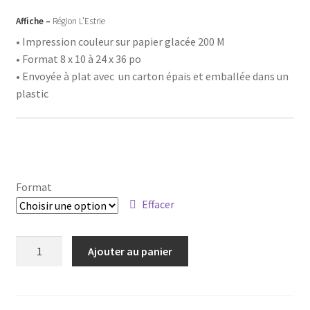
prix :
Affiche –
Région L’Estrie
15,00$
• Impression couleur sur papier glacée 200 M
• Format 8 x 10 à 24 x 36 po
à
• Envoyée à plat avec un carton épais et emballée dans un
50,00$
plastic
Format
Effacer
quantité
Ajouter au panier
de
Affiche
-