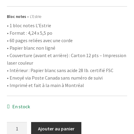
Bloc notes –
L’Estrie
• 1 bloc notes L’Estrie
• Format : 4,24 x 5,5 po
• 60 pages reliées avec une corde
• Papier blanc non ligné
• Couverture (avant et arrière) : Carton 12 pts – Impression
laser couleur
• Intérieur : Papier blanc sans acide 28 lb. certifié FSC
• Envoyé via Poste Canada sans numéro de suivi
• Imprimé et fait à la main à Montréal
En stock
quantité
Ajouter au panier
de