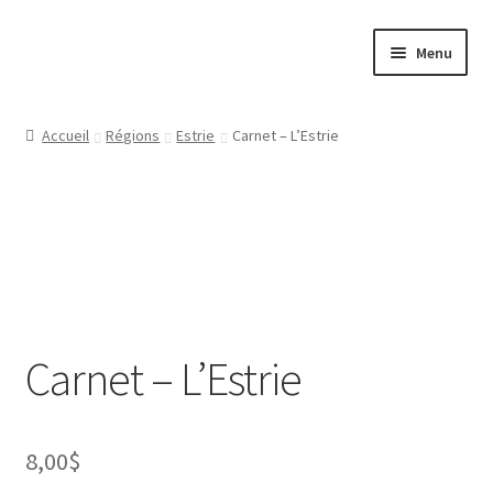
Aller
Aller
Menu
à
au
la
contenu
Papeterie
navigation
Accueil
Régions
Estrie
Carnet – L’Estrie
Jeux
Tasses
Régions
Ville
Carnet – L’Estrie
Contact
8,00
$