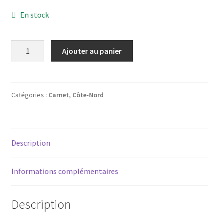
En stock
quantité
Ajouter au panier
de
Carnet
-
La
Catégories :
Carnet
,
Côte-Nord
Côte-
Nord
en
Description
zodiac
Informations complémentaires
Description