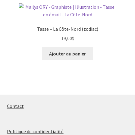
variations.
Les
options
peuvent
Tasse – La Côte-Nord (zodiac)
être
19,00
$
choisies
sur
Ajouter au panier
la
page
du
produit
Contact
Politique de confidentialité