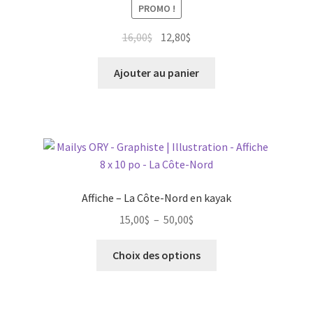
PROMO !
Le
Le
16,00
$
12,80
$
prix
prix
initial
actuel
Ajouter au panier
était :
est :
16,00$.
12,80$.
Affiche – La Côte-Nord en kayak
Plage
15,00
$
–
50,00
$
de
Ce
prix :
Choix des options
produit
15,00$
a
à
plusieurs
50,00$