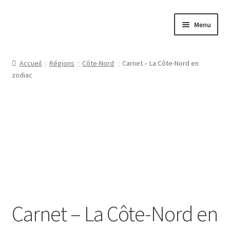
Aller
Aller
Menu
à
au
la
contenu
Papeterie
navigation
Accueil
Régions
Côte-Nord
Carnet – La Côte-Nord en
zodiac
Jeux
Tasses
Régions
Ville
Contact
Carnet – La Côte-Nord en