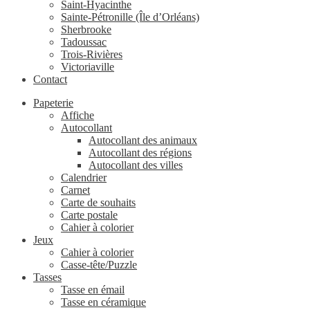
Saint-Hyacinthe
Sainte-Pétronille (Île d’Orléans)
Sherbrooke
Tadoussac
Trois-Rivières
Victoriaville
Contact
Papeterie
Affiche
Autocollant
Autocollant des animaux
Autocollant des régions
Autocollant des villes
Calendrier
Carnet
Carte de souhaits
Carte postale
Cahier à colorier
Jeux
Cahier à colorier
Casse-tête/Puzzle
Tasses
Tasse en émail
Tasse en céramique