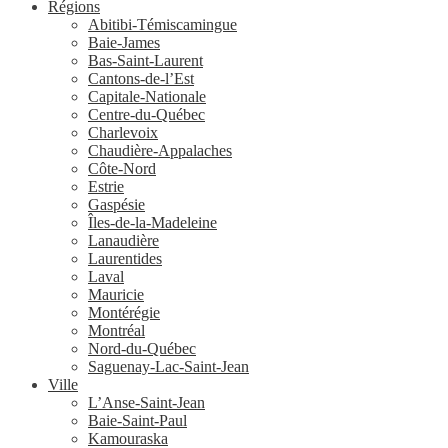
Régions
Abitibi-Témiscamingue
Baie-James
Bas-Saint-Laurent
Cantons-de-l’Est
Capitale-Nationale
Centre-du-Québec
Charlevoix
Chaudière-Appalaches
Côte-Nord
Estrie
Gaspésie
Îles-de-la-Madeleine
Lanaudière
Laurentides
Laval
Mauricie
Montérégie
Montréal
Nord-du-Québec
Saguenay-Lac-Saint-Jean
Ville
L’Anse-Saint-Jean
Baie-Saint-Paul
Kamouraska