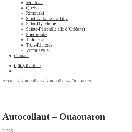
Montréal
Québec
Rimouski
Saint-Antoine-de-Tilly
Saint-Hyacinthe
Sainte-Pétronille (Île d’Orléans)
Sherbrooke
Tadoussac
Trois-Rivières
Victoriaville
Contact
0,00
$
0 article
Accueil
/
Autocollant
/
Autocollant – Ouaouaron
Autocollant – Ouaouaron
3,00
$