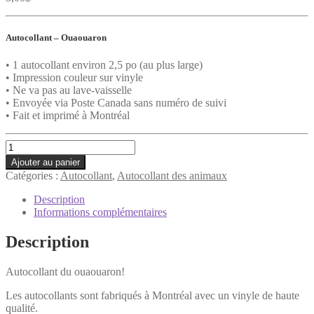
Autocollant – Ouaouaron
• 1 autocollant environ 2,5 po (au plus large)
• Impression couleur sur vinyle
• Ne va pas au lave-vaisselle
• Envoyée via Poste Canada sans numéro de suivi
• Fait et imprimé à Montréal
quantité
de
Ajouter au panier
Autocollant
Catégories :
Autocollant
,
Autocollant des animaux
-
Ouaouaron
Description
Informations complémentaires
Description
Autocollant du ouaouaron!
Les autocollants sont fabriqués à Montréal avec un vinyle de haute
qualité.