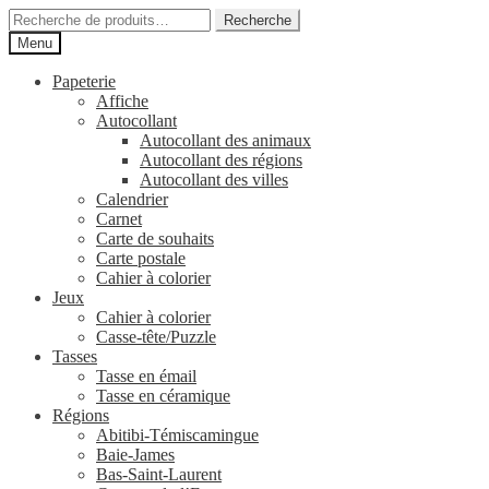
Aller
Aller
Recherche
Recherche
à
au
pour :
Menu
la
contenu
navigation
Papeterie
Affiche
Autocollant
Autocollant des animaux
Autocollant des régions
Autocollant des villes
Calendrier
Carnet
Carte de souhaits
Carte postale
Cahier à colorier
Jeux
Cahier à colorier
Casse-tête/Puzzle
Tasses
Tasse en émail
Tasse en céramique
Régions
Abitibi-Témiscamingue
Baie-James
Bas-Saint-Laurent