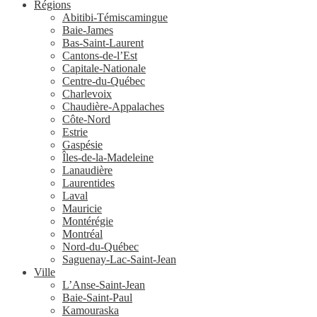
Régions
Abitibi-Témiscamingue
Baie-James
Bas-Saint-Laurent
Cantons-de-l’Est
Capitale-Nationale
Centre-du-Québec
Charlevoix
Chaudière-Appalaches
Côte-Nord
Estrie
Gaspésie
Îles-de-la-Madeleine
Lanaudière
Laurentides
Laval
Mauricie
Montérégie
Montréal
Nord-du-Québec
Saguenay-Lac-Saint-Jean
Ville
L’Anse-Saint-Jean
Baie-Saint-Paul
Kamouraska