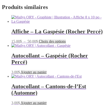
Produits similaires
Affiche – La Gaspésie (Rocher Percé)
Plage
Ce
15,00
$
–
50,00
$
Choix des options
de
produit
prix :
a
15,00$
plusieurs
Autocollant – Gaspésie (Rocher
à
variations.
Percé)
50,00$
Les
options
peuvent
3,00
$
Ajouter au panier
être
choisies
sur
Autocollant – Cantons-de-l’Est
la
(Automne)
page
du
produit
3,00
$
Ajouter au panier