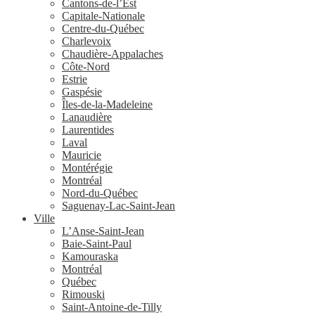
Cantons-de-l’Est
Capitale-Nationale
Centre-du-Québec
Charlevoix
Chaudière-Appalaches
Côte-Nord
Estrie
Gaspésie
Îles-de-la-Madeleine
Lanaudière
Laurentides
Laval
Mauricie
Montérégie
Montréal
Nord-du-Québec
Saguenay-Lac-Saint-Jean
Ville
L’Anse-Saint-Jean
Baie-Saint-Paul
Kamouraska
Montréal
Québec
Rimouski
Saint-Antoine-de-Tilly