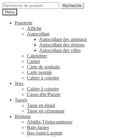
Aller
Aller
Recherche
Recherche
à
au
pour :
Menu
la
contenu
navigation
Papeterie
Affiche
Autocollant
Autocollant des animaux
Autocollant des régions
Autocollant des villes
Calendrier
Carnet
Carte de souhaits
Carte postale
Cahier à colorier
Jeux
Cahier à colorier
Casse-tête/Puzzle
Tasses
Tasse en émail
Tasse en céramique
Régions
Abitibi-Témiscamingue
Baie-James
Bas-Saint-Laurent