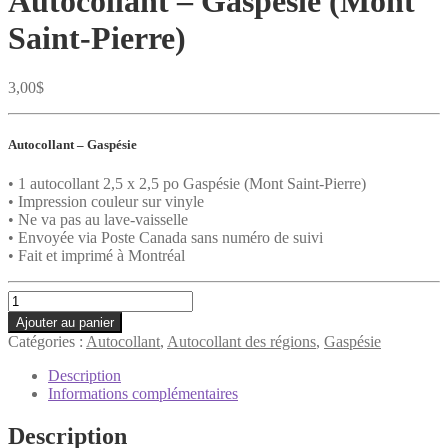
Autocollant – Gaspésie (Mont
Saint-Pierre)
3,00
$
Autocollant – Gaspésie
• 1 autocollant 2,5 x 2,5 po Gaspésie (Mont Saint-Pierre)
• Impression couleur sur vinyle
• Ne va pas au lave-vaisselle
• Envoyée via Poste Canada sans numéro de suivi
• Fait et imprimé à Montréal
quantité
de
Ajouter au panier
Autocollant
Catégories :
Autocollant
,
Autocollant des régions
,
Gaspésie
-
Gaspésie
Description
(Mont
Informations complémentaires
Saint-
Pierre)
Description