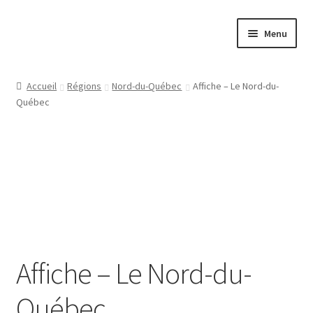
Aller
Aller
Menu
à
au
la
contenu
Papeterie
navigation
Accueil
Régions
Nord-du-Québec
Affiche – Le Nord-du-
Québec
Jeux
Tasses
Régions
Ville
Contact
Affiche – Le Nord-du-
Québec