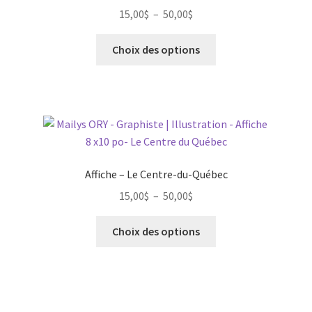
Plage
15,00
$
–
50,00
$
choisies
de
sur
Ce
prix :
Choix des options
la
produit
15,00$
page
a
à
du
plusieurs
50,00$
produit
variations.
Les
options
peuvent
Affiche – Le Centre-du-Québec
être
Plage
15,00
$
–
50,00
$
choisies
de
sur
Ce
prix :
Choix des options
la
produit
15,00$
page
a
à
du
plusieurs
50,00$
produit
variations.
Les