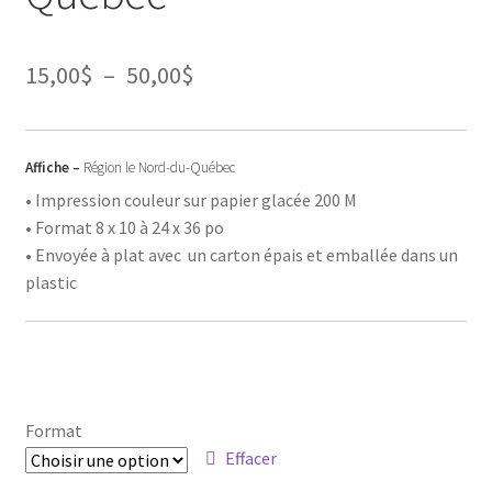
Plage
15,00
$
–
50,00
$
de
prix :
Affiche –
Région le Nord-du-Québec
15,00$
• Impression couleur sur papier glacée 200 M
• Format 8 x 10 à 24 x 36 po
à
• Envoyée à plat avec un carton épais et emballée dans un
50,00$
plastic
Format
Effacer