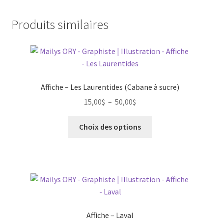
Produits similaires
Affiche – Les Laurentides (Cabane à sucre)
Plage
15,00
$
–
50,00
$
de
Ce
prix :
Choix des options
produit
15,00$
a
à
plusieurs
50,00$
variations.
Les
options
peuvent
Affiche – Laval
être