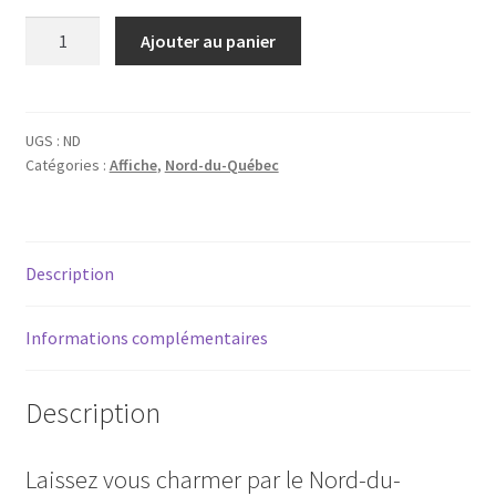
quantité
Ajouter au panier
de
Affiche
-
Le
UGS :
ND
Catégories :
Affiche
,
Nord-du-Québec
Nord-
du-
Québec
Description
Informations complémentaires
Description
Laissez vous charmer par le Nord-du-