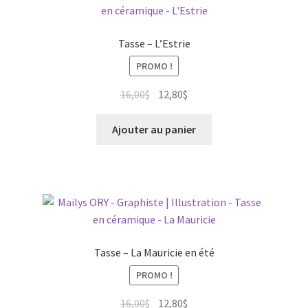
Tasse – L’Estrie
PROMO !
Le
Le
16,00
$
12,80
$
prix
prix
initial
actuel
Ajouter au panier
était :
est :
16,00$.
12,80$.
Tasse – La Mauricie en été
PROMO !
Le
Le
16,00
$
12,80
$