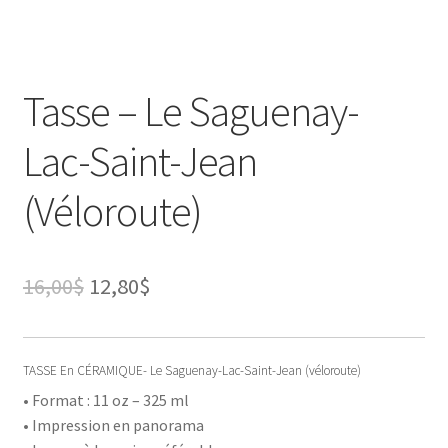
Tasse – Le Saguenay-
Lac-Saint-Jean
(Véloroute)
Le
Le
16,00
$
12,80
$
prix
prix
initial
actuel
TASSE En CÉRAMIQUE- Le Saguenay-Lac-Saint-Jean (véloroute)
était :
est :
• Format : 11 oz – 325 ml
• Impression en panorama
16,00$.
12,80$.