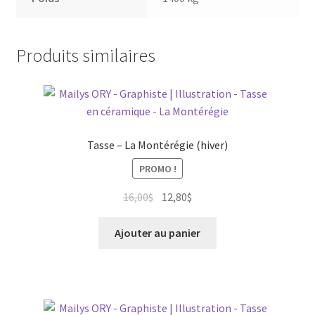
Produits similaires
Tasse – La Montérégie (hiver)
PROMO !
Le
Le
16,00
$
12,80
$
prix
prix
initial
actuel
Ajouter au panier
était :
est :
16,00$.
12,80$.