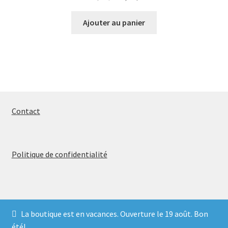
prix
prix
initial
actuel
Ajouter au panier
était :
est :
16,00$.
12,80$.
Contact
Politique de confidentialité
La boutique est en vacances. Ouverture le 19 août. Bon
© 2026
été!