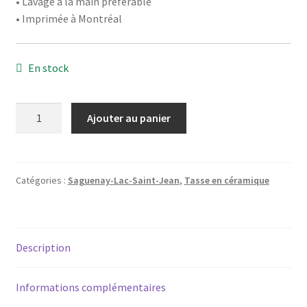
• Lavage à la main préférable
• Imprimée à Montréal
En stock
quantité
Ajouter au panier
de
Tasse
-
Le
Catégories :
Saguenay-Lac-Saint-Jean
,
Tasse en céramique
Saguenay-
Lac-
Saint-
Description
Jean
(Véloroute)
Informations complémentaires