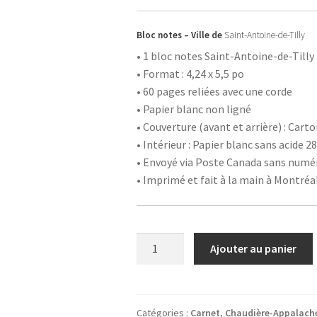
Bloc notes – Ville de
Saint-Antoine-de-Tilly
• 1 bloc notes Saint-Antoine-de-Tilly
• Format : 4,24 x 5,5 po
• 60 pages reliées avec une corde
• Papier blanc non ligné
• Couverture (avant et arrière) : Cart
• Intérieur : Papier blanc sans acide 28
• Envoyé via Poste Canada sans numér
• Imprimé et fait à la main à Montréa
quantité
Ajouter au panier
de
Carnet
-
Saint-
Catégories :
Carnet
,
Chaudière-Appalach