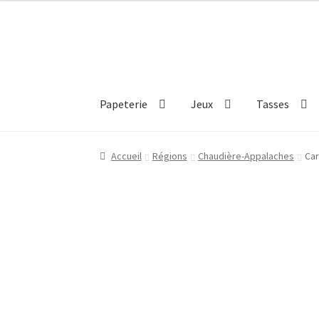
Aller
Aller
à
au
la
contenu
navigation
Papeterie
Jeux
Tasses
Accueil
Régions
Chaudière-Appalaches
Car