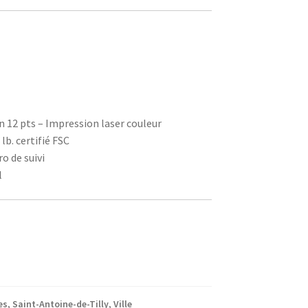
on 12 pts – Impression laser couleur
 lb. certifié FSC
o de suivi
l
es
,
Saint-Antoine-de-Tilly
,
Ville