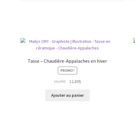
Tasse – Chaudière-Appalaches en hiver
PROMO !
Le
Le
16,00
$
12,80
$
prix
prix
initial
actuel
Ajouter au panier
était :
est :
16,00$.
12,80$.