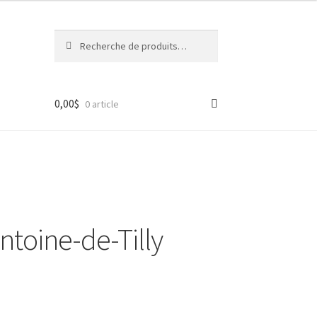
Recherche
Recherche
pour :
0,00
$
0 article
ntoine-de-Tilly