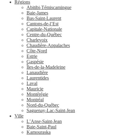
Régions
Abitibi-Témiscamingue
Baie-James
Bas-Saint-Laurent
Cantons-de-l’Est
Capitale-Nationale
Centre-du-Québec
Charlevoix
Chaudière-Appalaches
Côte-Nord
Estrie
Gaspésie
Îles-de-la-Madeleine
Lanaudière
Laurentides
Laval
Mauricie
Montérégie
Montréal
Nord-du-Québec
Saguenay-Lac-Saint-Jean
Ville
L’Anse-Saint-Jean
Baie-Saint-Paul
Kamouraska