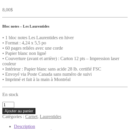
8,00
$
Bloc notes –
Les Laurentides
• 1 bloc notes Les Laurentides en hiver
• Format : 4,24 x 5,5 po
• 60 pages reliées avec une corde
• Papier blanc non ligné
• Couverture (avant et arrière) : Carton 12 pts – Impression laser
couleur
• Intérieur : Papier blanc sans acide 28 lb. certifié FSC
• Envoyé via Poste Canada sans numéro de suivi
• Imprimé et fait à la main à Montréal
En stock
quantité
de
Ajouter au panier
Carnet
Catégories :
Carnet
,
Laurentides
-
Les
Description