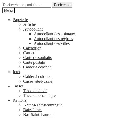
Aller
Aller
Recherche
Recherche
à
au
pour :
Menu
la
contenu
navigation
Papeterie
Affiche
Autocollant
Autocollant des animaux
Autocollant des régions
Autocollant des villes
Calendrier
Carnet
Carte de souhaits
Carte postale
Cahier à colorier
Jeux
Cahier à colorier
Casse-tête/Puzzle
Tasses
Tasse en émail
Tasse en céramique
Régions
Abitibi-Témiscamingue
Baie-James
Bas-Saint-Laurent