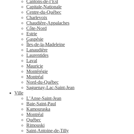
Cantons-de-l’Est
Capitale-Nationale
Centre-du-Québec
Charlevoix
Chaudière-Appalaches
Côte-Nord
Estrie
Gaspésie
Îles-de-la-Madeleine
Lanaudière
Laurentides
Laval
Mauricie
Montérégie
Montréal
Nord-du-Québec
Saguenay-Lac-Saint-Jean
Ville
L’Anse-Saint-Jean
Baie-Saint-Paul
Kamouraska
Montréal
Québec
Rimouski
Saint-Antoine-de-Tilly