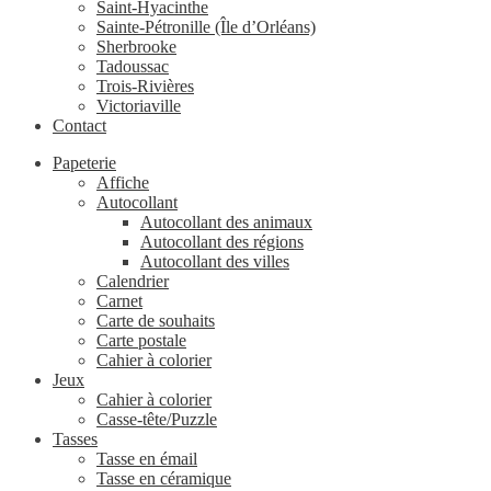
Saint-Hyacinthe
Sainte-Pétronille (Île d’Orléans)
Sherbrooke
Tadoussac
Trois-Rivières
Victoriaville
Contact
Papeterie
Affiche
Autocollant
Autocollant des animaux
Autocollant des régions
Autocollant des villes
Calendrier
Carnet
Carte de souhaits
Carte postale
Cahier à colorier
Jeux
Cahier à colorier
Casse-tête/Puzzle
Tasses
Tasse en émail
Tasse en céramique