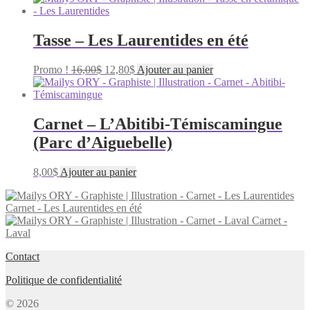
Tasse – Les Laurentides en été
Le
Le
Promo !
16,00
$
12,80
$
Ajouter au panier
prix
prix
initial
actuel
était :
est :
16,00$.
12,80$.
Carnet – L’Abitibi-Témiscamingue
(Parc d’Aiguebelle)
8,00
$
Ajouter au panier
Carnet - Les Laurentides en été
Carnet -
Laval
Contact
Politique de confidentialité
© 2026