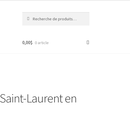
Recherche
Recherche
pour :
0,00
$
0 article
-Saint-Laurent en