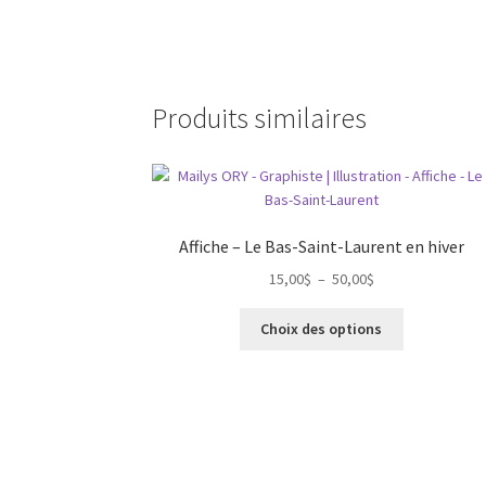
Produits similaires
Affiche – Le Bas-Saint-Laurent en hiver
Plage
15,00
$
–
50,00
$
de
Ce
prix :
Choix des options
produit
15,00$
a
à
plusieurs
50,00$
variations.
Les
options
peuvent