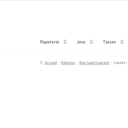
Aller
Aller
à
au
la
contenu
navigation
Papeterie
Jeux
Tasses
Accueil
Régions
Bas-Saint-Laurent
Carnet –