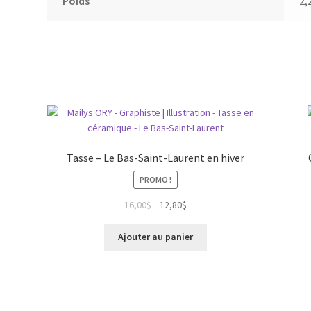
Poids
2,
Tasse – Le Bas-Saint-Laurent en hiver
PROMO !
Le
Le
16,00
$
12,80
$
prix
prix
initial
actuel
Ajouter au panier
était :
est :
16,00$.
12,80$.