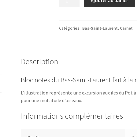
Ajouter au panier
de
Carnet
-
Le
Catégories :
Bas-Saint-Laurent
,
Carnet
Bas-
Saint-
Laurent
en
Description
été
Bloc notes du Bas-Saint-Laurent fait à la
L’illustration représente une excursion aux îles du Pot à
pour une multitude d’oiseaux.
Informations complémentaires