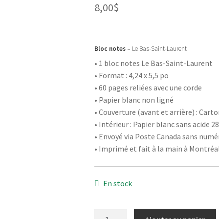
8,00
$
Bloc notes –
Le Bas-Saint-Laurent
• 1 bloc notes Le Bas-Saint-Laurent
• Format : 4,24 x 5,5 po
• 60 pages reliées avec une corde
• Papier blanc non ligné
• Couverture (avant et arrière) : Cart
• Intérieur : Papier blanc sans acide 28
• Envoyé via Poste Canada sans numér
• Imprimé et fait à la main à Montréa
En stock
quantité