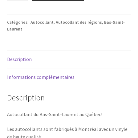
Autocollant
-
Bas-
Catégories :
Autocollant
,
Autocollant des régions
,
Bas-Saint-
Laurent
Saint-
Laurent
(Hiver)
Description
Informations complémentaires
Description
Autocollant du Bas-Saint-Laurent au Québec!
Les autocollants sont fabriqués à Montréal avec un vinyle
de haute qualité.