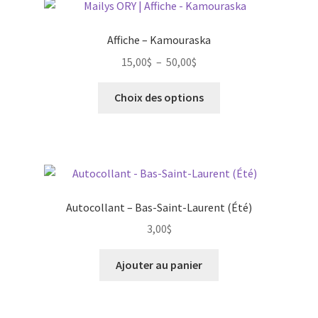
Affiche – Kamouraska
Plage
15,00
$
–
50,00
$
de
Ce
prix :
Choix des options
produit
15,00$
a
à
plusieurs
50,00$
variations.
Les
options
Autocollant – Bas-Saint-Laurent (Été)
peuvent
3,00
$
être
choisies
Ajouter au panier
sur
la
page