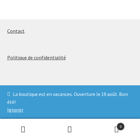
du
produit
Contact
Politique de confidentialité
La boutique est en vacances. Ouverture le 19 août. Bon
© 2026
été!
Politique de confidentialité
Built with WooCommerce
.
Ignorer
0
Recherche
Recherche