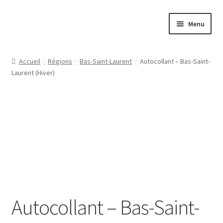
Aller
Aller
Menu
à
au
la
contenu
Papeterie
navigation
Accueil
Régions
Bas-Saint-Laurent
Autocollant – Bas-Saint-
Laurent (Hiver)
Jeux
Tasses
Régions
Ville
Contact
Autocollant – Bas-Saint-