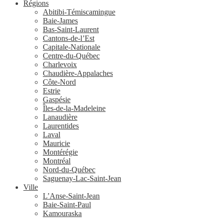
Régions
Abitibi-Témiscamingue
Baie-James
Bas-Saint-Laurent
Cantons-de-l’Est
Capitale-Nationale
Centre-du-Québec
Charlevoix
Chaudière-Appalaches
Côte-Nord
Estrie
Gaspésie
Îles-de-la-Madeleine
Lanaudière
Laurentides
Laval
Mauricie
Montérégie
Montréal
Nord-du-Québec
Saguenay-Lac-Saint-Jean
Ville
L’Anse-Saint-Jean
Baie-Saint-Paul
Kamouraska