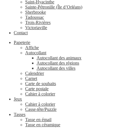
Saint-Hyacinthe
Sainte-Pétronille (Île d’Orléans)
Sherbrooke
Tadoussac
Trois-Rivières
Victoriaville
Contact
Papeterie
Affiche
Autocollant
Autocollant des animaux
Autocollant des régions
Autocollant des villes
Calendrier
Carnet
Carte de souhaits
Carte postale
Cahier à colorier
Jeux
Cahier à colorier
Casse-tête/Puzzle
Tasses
Tasse en émail
Tasse en céramique