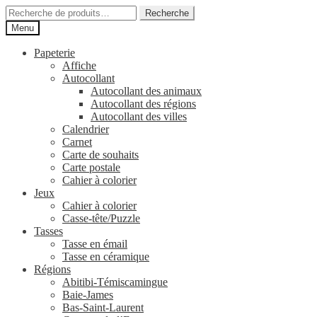
Aller
Aller
Recherche
Recherche
à
au
pour :
Menu
la
contenu
navigation
Papeterie
Affiche
Autocollant
Autocollant des animaux
Autocollant des régions
Autocollant des villes
Calendrier
Carnet
Carte de souhaits
Carte postale
Cahier à colorier
Jeux
Cahier à colorier
Casse-tête/Puzzle
Tasses
Tasse en émail
Tasse en céramique
Régions
Abitibi-Témiscamingue
Baie-James
Bas-Saint-Laurent