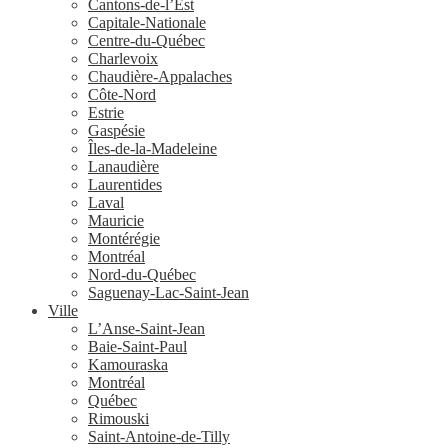
Cantons-de-l’Est
Capitale-Nationale
Centre-du-Québec
Charlevoix
Chaudière-Appalaches
Côte-Nord
Estrie
Gaspésie
Îles-de-la-Madeleine
Lanaudière
Laurentides
Laval
Mauricie
Montérégie
Montréal
Nord-du-Québec
Saguenay-Lac-Saint-Jean
Ville
L’Anse-Saint-Jean
Baie-Saint-Paul
Kamouraska
Montréal
Québec
Rimouski
Saint-Antoine-de-Tilly